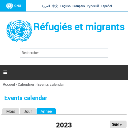
Jump to navigation
ONU
العربية
中文
English
Français
Русский
Español
Réfugiés et migrants
R
F
e
o
c
r
h
e
m
r

u
c
l
h
Accueil
›
Calendrier
›
Events calendar
a
e
Vous
r
i
êtes
r
Events calendar
ici
e
d
Mois
Jour
Année
(onglet actif)
O
e
r
n
e
2023
Suiv. »
g