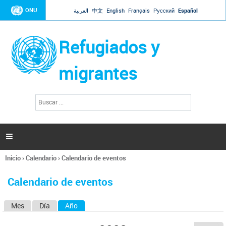
Jump to navigation
ONU
العربية
中文
English
Français
Русский
Español
Refugiados y
migrantes
B
F
u
o
s
r
c
a
m
r

u
l
Inicio
›
Calendario
›
Calendario de eventos
a
Se
r
encuentra
i
Calendario de eventos
usted
o
aquí
d
Mes
Día
Año
(solapa activa)
S
e
b
o