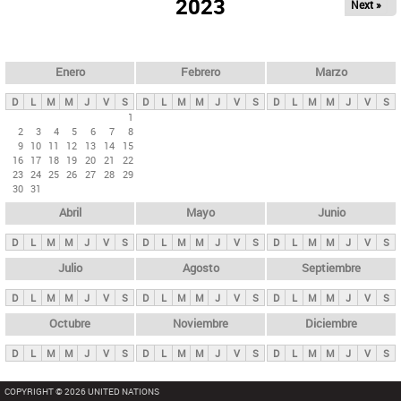
ú
2023
Next »
l
s
a
q
p
u
e
a
Enero
Febrero
Marzo
d
s
a
D
L
M
M
J
V
S
D
L
M
M
J
V
S
D
L
M
M
J
V
S
p
1
2
3
4
5
6
7
8
r
9
10
11
12
13
14
15
i
16
17
18
19
20
21
22
23
24
25
26
27
28
29
n
30
31
c
Abril
Mayo
Junio
i
p
D
L
M
M
J
V
S
D
L
M
M
J
V
S
D
L
M
M
J
V
S
a
Julio
Agosto
Septiembre
l
D
L
M
M
J
V
S
D
L
M
M
J
V
S
D
L
M
M
J
V
S
e
Octubre
Noviembre
Diciembre
s
D
L
M
M
J
V
S
D
L
M
M
J
V
S
D
L
M
M
J
V
S
COPYRIGHT © 2026 UNITED NATIONS