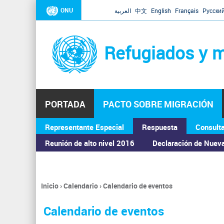
ONU
العربية
中文
English
Français
Русски
Refugiados y m
PORTADA
PACTO SOBRE MIGRACIÓN
Representante Especial
Respuesta
Consult
ASAMBLEA GENERAL
Reunión de alto nivel 2016
Declaración de Nuev
Inicio
›
Calendario
›
Calendario de eventos
Se
encuentra
Calendario de eventos
usted