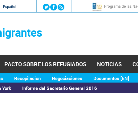
Jump to navigation
Programa de las Nac
й
Español
igrantes
PACTO SOBRE LOS REFUGIADOS
NOTICIAS
C
as
Recopilación
Negociaciones
Documentos [EN]
a York
Informe del Secretario General 2016