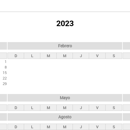
2023
Febrero
D
L
M
M
J
V
S
1
8
15
22
29
Mayo
D
L
M
M
J
V
S
Agosto
D
L
M
M
J
V
S