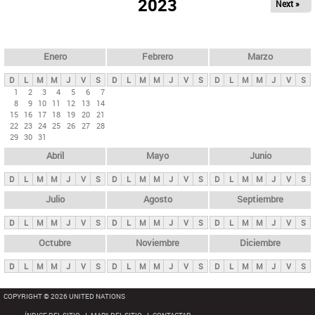
ú
2023
Next »
l
s
a
q
p
u
e
a
Enero
Febrero
Marzo
d
s
a
D
L
M
M
J
V
S
D
L
M
M
J
V
S
D
L
M
M
J
V
S
p
1
2
3
4
5
6
7
8
9
10
11
12
13
14
r
15
16
17
18
19
20
21
i
22
23
24
25
26
27
28
29
30
31
n
Abril
Mayo
Junio
c
i
D
L
M
M
J
V
S
D
L
M
M
J
V
S
D
L
M
M
J
V
S
p
Julio
Agosto
Septiembre
a
D
L
M
M
J
V
S
D
L
M
M
J
V
S
D
L
M
M
J
V
S
l
e
Octubre
Noviembre
Diciembre
s
D
L
M
M
J
V
S
D
L
M
M
J
V
S
D
L
M
M
J
V
S
COPYRIGHT © 2026 UNITED NATIONS