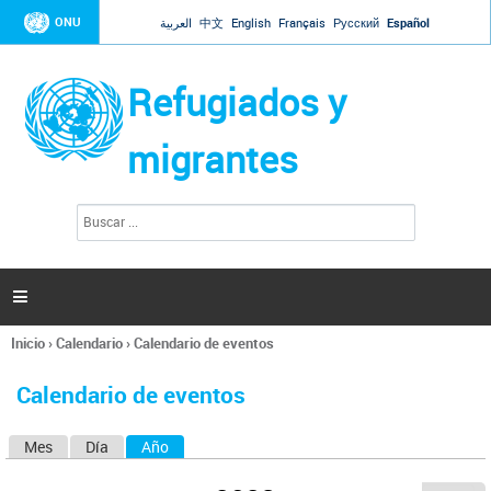
Jump to navigation
ONU
العربية
中文
English
Français
Русский
Español
Refugiados y
migrantes
B
F
u
o
s
r
c
a
m
r

u
l
Inicio
›
Calendario
›
Calendario de eventos
a
Se
r
encuentra
i
Calendario de eventos
usted
o
aquí
d
Mes
Día
Año
(solapa activa)
S
e
b
o