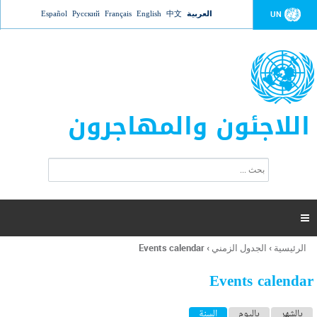
Jump to navigation
العربية
中文
English
Français
Русский
Español
UN
اللاجئون والمهاجرون
ا
ب
س
ح
ت
ث
م
ا

ر
ة
الرئيسية
›
الجدول الزمني
›
Events calendar
أنت
ا
هنا
ل
Events calendar
ب
ح
ا
بالشهر
باليوم
السنة
(علامة التبويب النشطة)
ث