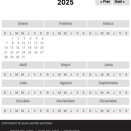
ú
2025
« Prev
Next »
l
s
a
q
p
u
e
a
Enero
Febrero
Marzo
d
s
a
D
L
M
M
J
V
S
D
L
M
M
J
V
S
D
L
M
M
J
V
S
p
1
2
3
4
5
6
7
8
9
10
11
12
13
r
14
15
16
17
18
19
20
i
21
22
23
24
25
26
27
28
29
30
31
n
Abril
Mayo
Junio
c
i
D
L
M
M
J
V
S
D
L
M
M
J
V
S
D
L
M
M
J
V
S
p
Julio
Agosto
Septiembre
a
D
L
M
M
J
V
S
D
L
M
M
J
V
S
D
L
M
M
J
V
S
l
e
Octubre
Noviembre
Diciembre
s
D
L
M
M
J
V
S
D
L
M
M
J
V
S
D
L
M
M
J
V
S
COPYRIGHT © 2026 UNITED NATIONS