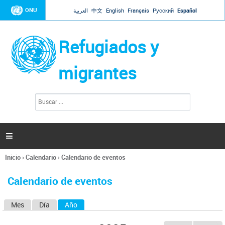
Jump to navigation
ONU
العربية
中文
English
Français
Русский
Español
Refugiados y
migrantes
B
F
u
o
s
r
c
a
m
r

u
l
Inicio
›
Calendario
›
Calendario de eventos
a
Se
r
encuentra
i
Calendario de eventos
usted
o
aquí
d
Mes
Día
Año
(solapa activa)
S
e
b
o