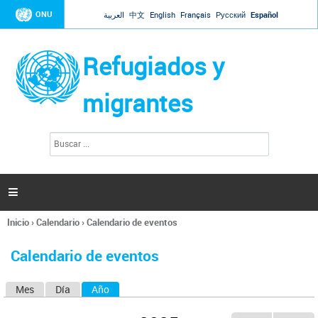
Jump to navigation
ONU
العربية
中文
English
Français
Русский
Español
Refugiados y
migrantes
B
F
u
o
s
r
c
a
m
r

u
l
Inicio
›
Calendario
›
Calendario de eventos
a
Se
r
encuentra
i
Calendario de eventos
usted
o
aquí
d
Mes
Día
Año
(solapa activa)
S
e
b
o