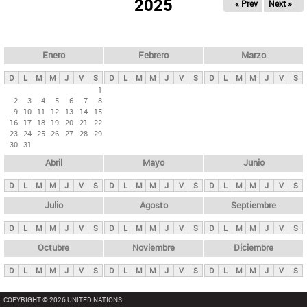
ú
2025
« Prev
Next »
l
s
a
q
p
u
e
a
Enero
Febrero
Marzo
d
s
a
D
L
M
M
J
V
S
D
L
M
M
J
V
S
D
L
M
M
J
V
S
p
1
2
3
4
5
6
7
8
r
9
10
11
12
13
14
15
i
16
17
18
19
20
21
22
23
24
25
26
27
28
29
n
30
31
c
Abril
Mayo
Junio
i
p
D
L
M
M
J
V
S
D
L
M
M
J
V
S
D
L
M
M
J
V
S
a
Julio
Agosto
Septiembre
l
D
L
M
M
J
V
S
D
L
M
M
J
V
S
D
L
M
M
J
V
S
e
Octubre
Noviembre
Diciembre
s
D
L
M
M
J
V
S
D
L
M
M
J
V
S
D
L
M
M
J
V
S
COPYRIGHT © 2026 UNITED NATIONS