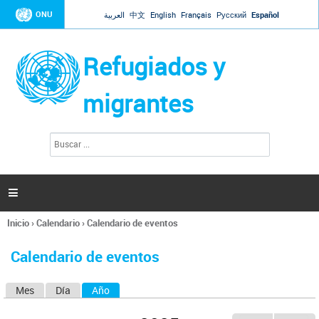
Jump to navigation
ONU
العربية
中文
English
Français
Русский
Español
Refugiados y
migrantes
B
F
u
o
s
r
c
a
m
r

u
l
Inicio
›
Calendario
›
Calendario de eventos
a
Se
r
encuentra
i
Calendario de eventos
usted
o
aquí
d
Mes
Día
Año
(solapa activa)
S
e
b
o