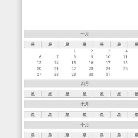
标
签
一月
星
星
星
星
星
星
1
2
3
4
6
7
8
9
10
11
13
14
15
16
17
18
20
21
22
23
24
25
27
28
29
30
31
四月
星
星
星
星
星
星
七月
星
星
星
星
星
星
十月
星
星
星
星
星
星