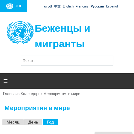
Jump to navigation
ООН
العربية
中文
English
Français
Русский
Español
Беженцы и
мигранты
П
Ф
о
о
и
р
с
к
м

а
п
Главная
›
Календарь
›
Мероприятия в мире
о
Вы
и
здесь
с
Мероприятия в мире
к
а
Месяц
День
Год
(активная вкладка)
Г
л