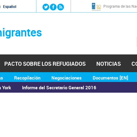
Jump to navigation
Programa de las Nac
й
Español
igrantes
PACTO SOBRE LOS REFUGIADOS
NOTICIAS
C
as
Recopilación
Negociaciones
Documentos [EN]
a York
Informe del Secretario General 2016