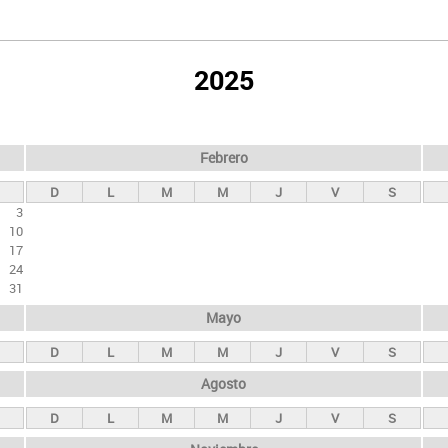
2025
Febrero
D
L
M
M
J
V
S
3
10
17
24
31
Mayo
D
L
M
M
J
V
S
Agosto
D
L
M
M
J
V
S