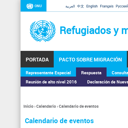
ONU
العربية
中文
English
Français
Русски
Refugiados y m
PORTADA
PACTO SOBRE MIGRACIÓN
Representante Especial
Respuesta
Consult
ASAMBLEA GENERAL
Reunión de alto nivel 2016
Declaración de Nuev
Inicio
›
Calendario
›
Calendario de eventos
Se
encuentra
Calendario de eventos
usted