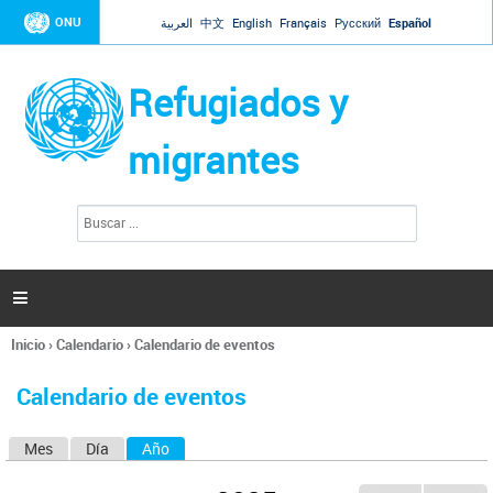
Jump to navigation
ONU
العربية
中文
English
Français
Русский
Español
Refugiados y
migrantes
B
F
u
o
s
r
c
a
m
r

u
l
Inicio
›
Calendario
›
Calendario de eventos
a
Se
r
encuentra
i
Calendario de eventos
usted
o
aquí
d
Mes
Día
Año
(solapa activa)
S
e
b
o