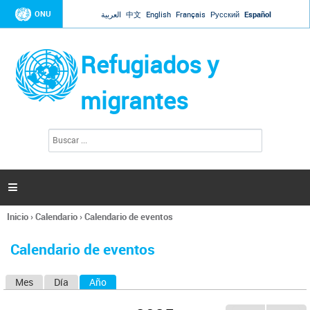
Jump to navigation
ONU
العربية
中文
English
Français
Русский
Español
Refugiados y
migrantes
B
F
u
o
s
r
c
a
m
r

u
l
Inicio
›
Calendario
›
Calendario de eventos
a
Se
r
encuentra
i
Calendario de eventos
usted
o
aquí
d
Mes
Día
Año
(solapa activa)
S
e
b
o