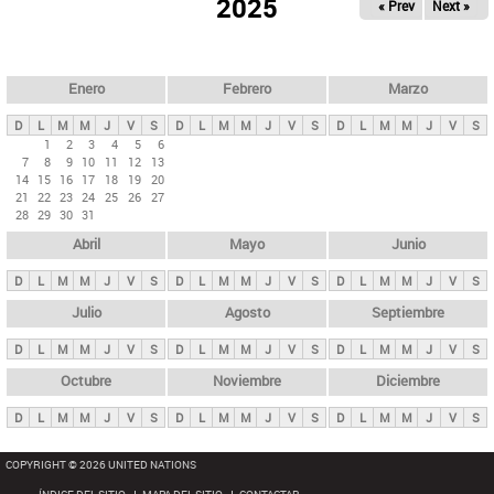
ú
2025
« Prev
Next »
l
s
a
q
p
u
e
a
Enero
Febrero
Marzo
d
s
a
D
L
M
M
J
V
S
D
L
M
M
J
V
S
D
L
M
M
J
V
S
p
1
2
3
4
5
6
7
8
9
10
11
12
13
r
14
15
16
17
18
19
20
i
21
22
23
24
25
26
27
28
29
30
31
n
Abril
Mayo
Junio
c
i
D
L
M
M
J
V
S
D
L
M
M
J
V
S
D
L
M
M
J
V
S
p
Julio
Agosto
Septiembre
a
D
L
M
M
J
V
S
D
L
M
M
J
V
S
D
L
M
M
J
V
S
l
e
Octubre
Noviembre
Diciembre
s
D
L
M
M
J
V
S
D
L
M
M
J
V
S
D
L
M
M
J
V
S
COPYRIGHT © 2026 UNITED NATIONS