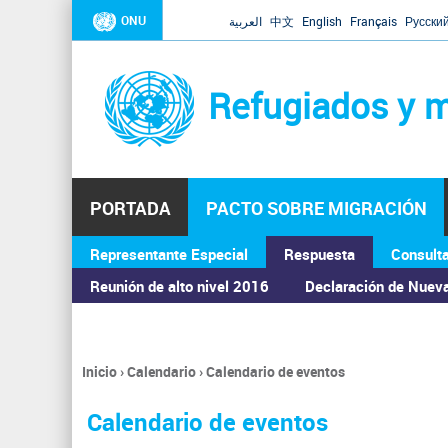
ONU
العربية
中文
English
Français
Русски
Refugiados y m
PORTADA
PACTO SOBRE MIGRACIÓN
Representante Especial
Respuesta
Consult
ASAMBLEA GENERAL
Reunión de alto nivel 2016
Declaración de Nuev
Inicio
›
Calendario
›
Calendario de eventos
Se
encuentra
Calendario de eventos
usted