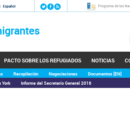
Jump to navigation
Programa de las Nac
й
Español
igrantes
PACTO SOBRE LOS REFUGIADOS
NOTICIAS
C
as
Recopilación
Negociaciones
Documentos [EN]
a York
Informe del Secretario General 2016