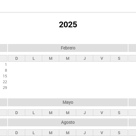
2025
Febrero
D
L
M
M
J
V
S
1
8
15
22
29
Mayo
D
L
M
M
J
V
S
Agosto
D
L
M
M
J
V
S