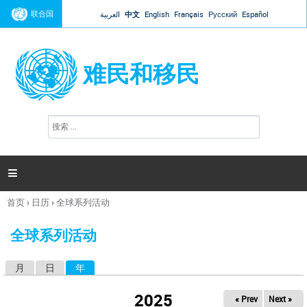
Jump to navigation
联合国
العربية
中文
English
Français
Русский
Español
难民和移民
搜
搜
索
索
表
单

首页
›
日历
›
全球系列活动
你
在
全球系列活动
这
里
月
日
年
（活动标签）
主
标
2025
« Prev
Next »
签