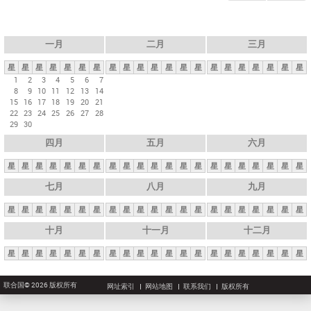
一月
二月
三月
星
星
星
星
星
星
星
星
星
星
星
星
星
星
星
星
星
星
星
星
星
1
2
3
4
5
6
7
8
9
10
11
12
13
14
15
16
17
18
19
20
21
22
23
24
25
26
27
28
29
30
四月
五月
六月
星
星
星
星
星
星
星
星
星
星
星
星
星
星
星
星
星
星
星
星
星
七月
八月
九月
星
星
星
星
星
星
星
星
星
星
星
星
星
星
星
星
星
星
星
星
星
十月
十一月
十二月
星
星
星
星
星
星
星
星
星
星
星
星
星
星
星
星
星
星
星
星
星
联合国© 2026 版权所有
网址索引
网站地图
联系我们
版权所有