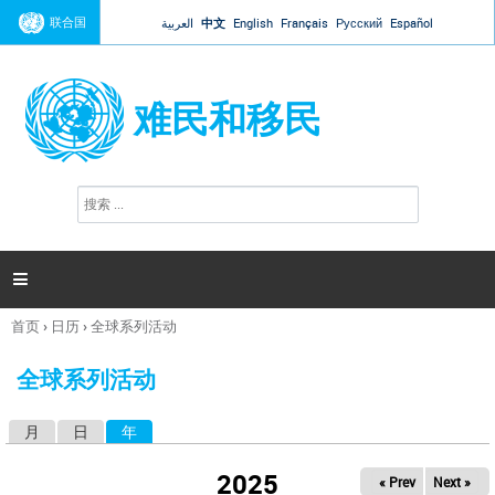
Jump to navigation
联合国
العربية
中文
English
Français
Русский
Español
难民和移民
搜
搜
索
索
表
单

首页
›
日历
›
全球系列活动
你
在
全球系列活动
这
里
月
日
年
（活动标签）
主
标
2025
« Prev
Next »
签