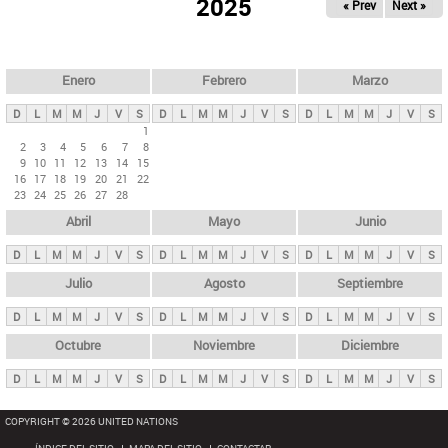
ú
2025
« Prev
Next »
l
s
a
q
p
u
e
a
Enero
Febrero
Marzo
d
s
a
D
L
M
M
J
V
S
D
L
M
M
J
V
S
D
L
M
M
J
V
S
p
1
2
3
4
5
6
7
8
r
9
10
11
12
13
14
15
i
16
17
18
19
20
21
22
23
24
25
26
27
28
n
Abril
Mayo
Junio
c
i
D
L
M
M
J
V
S
D
L
M
M
J
V
S
D
L
M
M
J
V
S
p
Julio
Agosto
Septiembre
a
D
L
M
M
J
V
S
D
L
M
M
J
V
S
D
L
M
M
J
V
S
l
e
Octubre
Noviembre
Diciembre
s
D
L
M
M
J
V
S
D
L
M
M
J
V
S
D
L
M
M
J
V
S
COPYRIGHT © 2026 UNITED NATIONS