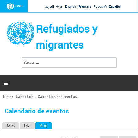
Jump to navigation
ONU
العربية
中文
English
Français
Русский
Español
Refugiados y
migrantes
B
F
u
o
s
r
c
a
m
r

u
l
Inicio
›
Calendario
›
Calendario de eventos
a
Se
r
encuentra
i
Calendario de eventos
usted
o
aquí
d
Mes
Día
Año
(solapa activa)
S
e
b
o