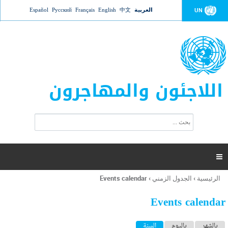
Jump to navigation
العربية
中文
English
Français
Русский
Español
UN
اللاجئون والمهاجرون
ا
ب
س
ح
ت
ث
م
ا

ر
ة
الرئيسية
›
الجدول الزمني
›
Events calendar
أنت
ا
هنا
ل
Events calendar
ب
ح
ا
بالشهر
باليوم
السنة
(علامة التبويب النشطة)
ث