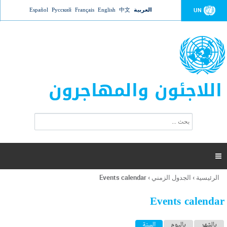
Jump to navigation
العربية
中文
English
Français
Русский
Español
UN
اللاجئون والمهاجرون
ا
ب
س
ح
ت
ث
م
ا

ر
ة
الرئيسية
›
الجدول الزمني
›
Events calendar
أنت
ا
هنا
ل
Events calendar
ب
ح
ا
بالشهر
باليوم
السنة
(علامة التبويب النشطة)
ث