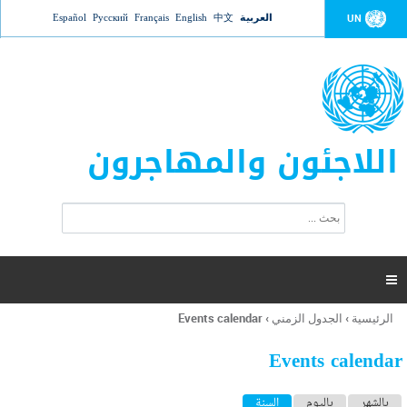
Jump to navigation
العربية
中文
English
Français
Русский
Español
UN
اللاجئون والمهاجرون
ا
ب
س
ح
ت
ث
م
ا

ر
ة
الرئيسية
›
الجدول الزمني
›
Events calendar
أنت
ا
هنا
ل
Events calendar
ب
ح
ا
بالشهر
باليوم
السنة
(علامة التبويب النشطة)
ث