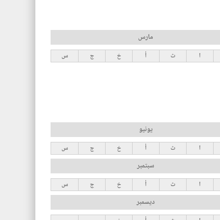
مارس
ا
ث
أ
خ
ج
س
يونيو
ا
ث
أ
خ
ج
س
سبتمبر
ا
ث
أ
خ
ج
س
ديسمبر