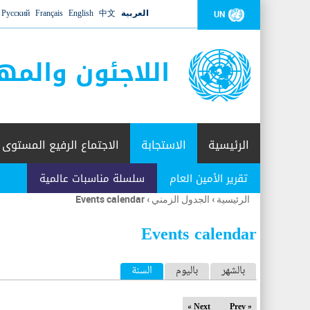
العربية
中文
English
Français
Русский
UN
اللاجئون والمه
الرئيسية
الاستجابة
الاجتماع الرفيع المستوى
تقرير الأمين العام
سلسلة مناسبات عالمية
الرئيسية
›
الجدول الزمني
›
Events calendar
أنت
هنا
Events calendar
ا
بالشهر
باليوم
السنة
(علامة التبويب النشطة)
ل
Next »
« Prev