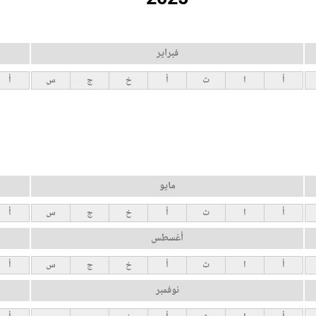
فبراير
أ
ا
ث
أ
خ
ج
س
أ
مايو
أ
ا
ث
أ
خ
ج
س
أ
أغسطس
أ
ا
ث
أ
خ
ج
س
أ
نوفمبر