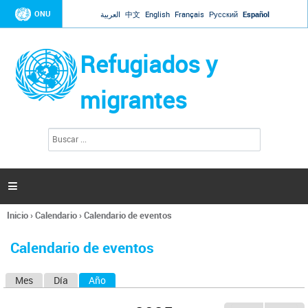
Jump to navigation
ONU
العربية
中文
English
Français
Русский
Español
Refugiados y
migrantes
B
F
u
o
s
r
c
a
m
r

u
l
Inicio
›
Calendario
›
Calendario de eventos
a
Se
r
encuentra
i
Calendario de eventos
usted
o
aquí
d
Mes
Día
Año
(solapa activa)
S
e
b
o