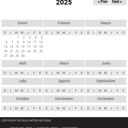
ú
2025
« Prev
Next »
l
s
a
q
p
u
e
a
Enero
Febrero
Marzo
d
s
a
D
L
M
M
J
V
S
D
L
M
M
J
V
S
D
L
M
M
J
V
S
p
1
2
3
4
5
6
7
8
9
10
11
12
r
13
14
15
16
17
18
19
i
20
21
22
23
24
25
26
27
28
29
30
n
Abril
Mayo
Junio
c
i
D
L
M
M
J
V
S
D
L
M
M
J
V
S
D
L
M
M
J
V
S
p
Julio
Agosto
Septiembre
a
D
L
M
M
J
V
S
D
L
M
M
J
V
S
D
L
M
M
J
V
S
l
e
Octubre
Noviembre
Diciembre
s
D
L
M
M
J
V
S
D
L
M
M
J
V
S
D
L
M
M
J
V
S
COPYRIGHT © 2026 UNITED NATIONS