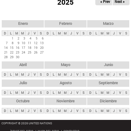
ú
2025
« Prev
Next »
l
s
a
q
p
u
e
a
Enero
Febrero
Marzo
d
s
a
D
L
M
M
J
V
S
D
L
M
M
J
V
S
D
L
M
M
J
V
S
p
1
2
3
4
5
6
7
8
9
10
11
12
13
r
14
15
16
17
18
19
20
i
21
22
23
24
25
26
27
28
29
30
n
Abril
Mayo
Junio
c
i
D
L
M
M
J
V
S
D
L
M
M
J
V
S
D
L
M
M
J
V
S
p
Julio
Agosto
Septiembre
a
D
L
M
M
J
V
S
D
L
M
M
J
V
S
D
L
M
M
J
V
S
l
e
Octubre
Noviembre
Diciembre
s
D
L
M
M
J
V
S
D
L
M
M
J
V
S
D
L
M
M
J
V
S
COPYRIGHT © 2026 UNITED NATIONS