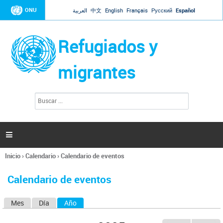
Jump to navigation
ONU
العربية
中文
English
Français
Русский
Español
Refugiados y
migrantes
B
F
u
o
s
r
c
a
m
r

u
l
Inicio
›
Calendario
›
Calendario de eventos
a
Se
r
encuentra
i
Calendario de eventos
usted
o
aquí
d
Mes
Día
Año
(solapa activa)
S
e
b
o