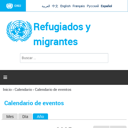
Jump to navigation
ONU
العربية
中文
English
Français
Русский
Español
Refugiados y
migrantes
B
F
u
o
s
r
c
a
m
r

u
l
Inicio
›
Calendario
›
Calendario de eventos
a
Se
r
encuentra
i
Calendario de eventos
usted
o
aquí
d
Mes
Día
Año
(solapa activa)
S
e
b
o