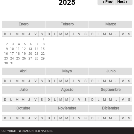
ú
2025
« Prev
Next »
l
s
a
q
p
u
e
a
Enero
Febrero
Marzo
d
s
a
D
L
M
M
J
V
S
D
L
M
M
J
V
S
D
L
M
M
J
V
S
p
1
2
3
4
5
6
7
8
r
9
10
11
12
13
14
15
i
16
17
18
19
20
21
22
23
24
25
26
27
28
29
n
30
31
c
Abril
Mayo
Junio
i
p
D
L
M
M
J
V
S
D
L
M
M
J
V
S
D
L
M
M
J
V
S
a
Julio
Agosto
Septiembre
l
D
L
M
M
J
V
S
D
L
M
M
J
V
S
D
L
M
M
J
V
S
e
Octubre
Noviembre
Diciembre
s
D
L
M
M
J
V
S
D
L
M
M
J
V
S
D
L
M
M
J
V
S
COPYRIGHT © 2026 UNITED NATIONS