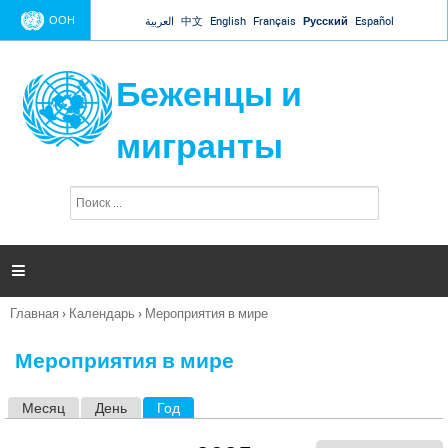
Jump to navigation
ООН
العربية
中文
English
Français
Русский
Español
Беженцы и
мигранты
П
Ф
о
о
и
р
с
к
м

а
п
Главная
›
Календарь
›
Мероприятия в мире
о
Вы
и
здесь
с
Мероприятия в мире
к
а
Месяц
День
Год
(активная вкладка)
Г
л