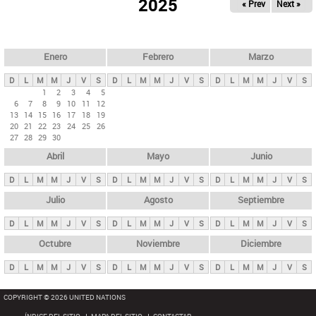
ú
2025
« Prev
Next »
l
s
a
q
p
u
e
a
Enero
Febrero
Marzo
d
s
a
D
L
M
M
J
V
S
D
L
M
M
J
V
S
D
L
M
M
J
V
S
p
1
2
3
4
5
6
7
8
9
10
11
12
r
13
14
15
16
17
18
19
i
20
21
22
23
24
25
26
27
28
29
30
n
Abril
Mayo
Junio
c
i
D
L
M
M
J
V
S
D
L
M
M
J
V
S
D
L
M
M
J
V
S
p
Julio
Agosto
Septiembre
a
D
L
M
M
J
V
S
D
L
M
M
J
V
S
D
L
M
M
J
V
S
l
e
Octubre
Noviembre
Diciembre
s
D
L
M
M
J
V
S
D
L
M
M
J
V
S
D
L
M
M
J
V
S
COPYRIGHT © 2026 UNITED NATIONS