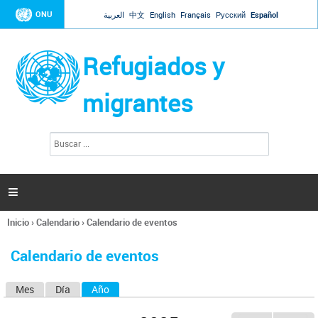
Jump to navigation
ONU
العربية
中文
English
Français
Русский
Español
Refugiados y
migrantes
B
F
u
o
s
r
c
a
m
r

u
l
Inicio
›
Calendario
›
Calendario de eventos
a
Se
r
encuentra
i
Calendario de eventos
usted
o
aquí
d
Mes
Día
Año
(solapa activa)
S
e
b
o