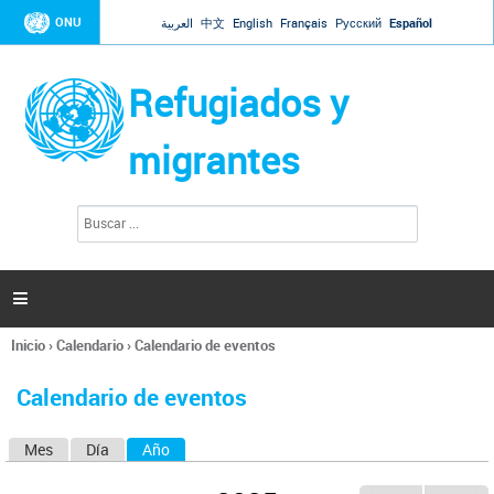
Jump to navigation
ONU
العربية
中文
English
Français
Русский
Español
Refugiados y
migrantes
B
F
u
o
s
r
c
a
m
r

u
l
Inicio
›
Calendario
›
Calendario de eventos
a
Se
r
encuentra
i
Calendario de eventos
usted
o
aquí
d
Mes
Día
Año
(solapa activa)
S
e
b
o