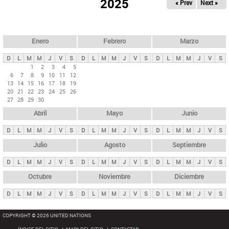
ú
2025
« Prev
Next »
l
s
a
q
p
u
e
a
Enero
Febrero
Marzo
d
s
a
D
L
M
M
J
V
S
D
L
M
M
J
V
S
D
L
M
M
J
V
S
p
1
2
3
4
5
6
7
8
9
10
11
12
r
13
14
15
16
17
18
19
i
20
21
22
23
24
25
26
27
28
29
30
n
Abril
Mayo
Junio
c
i
D
L
M
M
J
V
S
D
L
M
M
J
V
S
D
L
M
M
J
V
S
p
Julio
Agosto
Septiembre
a
D
L
M
M
J
V
S
D
L
M
M
J
V
S
D
L
M
M
J
V
S
l
e
Octubre
Noviembre
Diciembre
s
D
L
M
M
J
V
S
D
L
M
M
J
V
S
D
L
M
M
J
V
S
COPYRIGHT © 2026 UNITED NATIONS