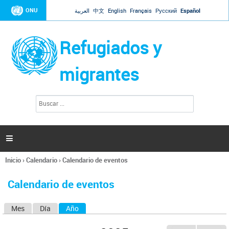
Jump to navigation
ONU
العربية
中文
English
Français
Русский
Español
Refugiados y
migrantes
B
F
u
o
s
r
c
a
m
r

u
l
Inicio
›
Calendario
›
Calendario de eventos
a
Se
r
encuentra
i
Calendario de eventos
usted
o
aquí
d
Mes
Día
Año
(solapa activa)
S
e
b
o