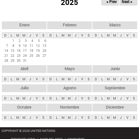
ú
2025
« Prev
Next »
l
s
a
q
p
u
e
a
Enero
Febrero
Marzo
d
s
a
D
L
M
M
J
V
S
D
L
M
M
J
V
S
D
L
M
M
J
V
S
p
1
2
3
4
5
6
7
8
9
10
11
12
13
r
14
15
16
17
18
19
20
i
21
22
23
24
25
26
27
28
29
30
31
n
Abril
Mayo
Junio
c
i
D
L
M
M
J
V
S
D
L
M
M
J
V
S
D
L
M
M
J
V
S
p
Julio
Agosto
Septiembre
a
D
L
M
M
J
V
S
D
L
M
M
J
V
S
D
L
M
M
J
V
S
l
e
Octubre
Noviembre
Diciembre
s
D
L
M
M
J
V
S
D
L
M
M
J
V
S
D
L
M
M
J
V
S
COPYRIGHT © 2026 UNITED NATIONS