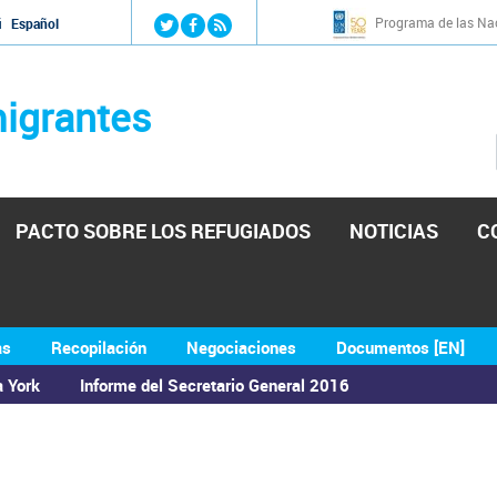
Jump to navigation
Programa de las Nac
й
Español
igrantes
PACTO SOBRE LOS REFUGIADOS
NOTICIAS
C
as
Recopilación
Negociaciones
Documentos [EN]
a York
Informe del Secretario General 2016