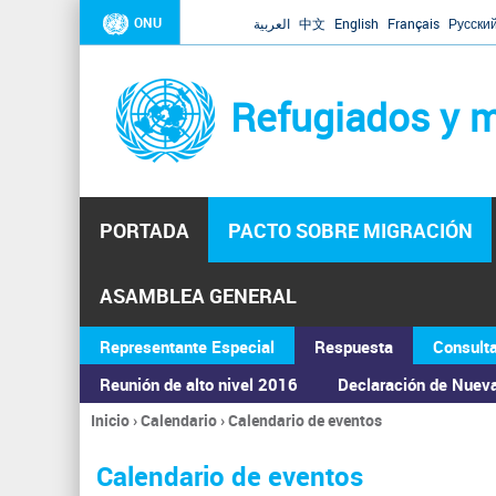
ONU
العربية
中文
English
Français
Русски
Refugiados y m
PORTADA
PACTO SOBRE MIGRACIÓN
ASAMBLEA GENERAL
Representante Especial
Respuesta
Consult
Reunión de alto nivel 2016
Declaración de Nuev
Inicio
›
Calendario
›
Calendario de eventos
Se
encuentra
Calendario de eventos
usted