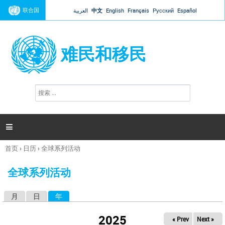
Jump to navigation
联合国
العربية
中文
English
Français
Русский
Español
难民和移民
搜
搜
索
索
表
单

首页
›
日历
›
全球系列活动
你
在
全球系列活动
这
里
月
日
年
（活动标签）
主
标
2025
« Prev
Next »
签