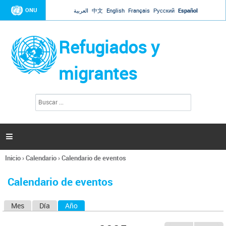
Jump to navigation
ONU
العربية
中文
English
Français
Русский
Español
Refugiados y
migrantes
B
F
u
o
s
r
c
a
m
r

u
l
Inicio
›
Calendario
›
Calendario de eventos
a
Se
r
encuentra
i
Calendario de eventos
usted
o
aquí
d
Mes
Día
Año
(solapa activa)
S
e
b
o