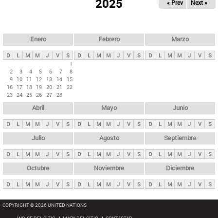
ú
2025
« Prev
Next »
l
s
a
q
p
u
e
a
Enero
Febrero
Marzo
d
s
a
D
L
M
M
J
V
S
D
L
M
M
J
V
S
D
L
M
M
J
V
S
p
1
2
3
4
5
6
7
8
r
9
10
11
12
13
14
15
i
16
17
18
19
20
21
22
23
24
25
26
27
28
n
Abril
Mayo
Junio
c
i
D
L
M
M
J
V
S
D
L
M
M
J
V
S
D
L
M
M
J
V
S
p
Julio
Agosto
Septiembre
a
D
L
M
M
J
V
S
D
L
M
M
J
V
S
D
L
M
M
J
V
S
l
e
Octubre
Noviembre
Diciembre
s
D
L
M
M
J
V
S
D
L
M
M
J
V
S
D
L
M
M
J
V
S
COPYRIGHT © 2026 UNITED NATIONS