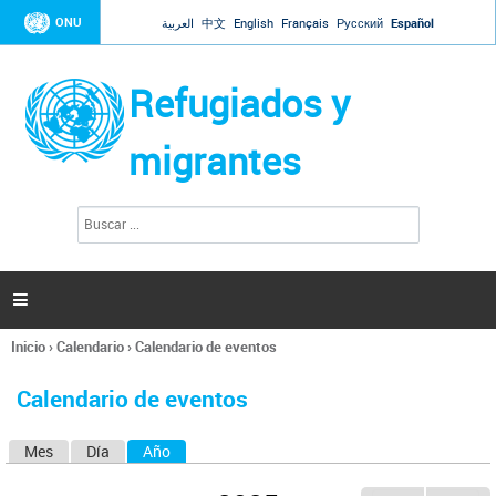
Jump to navigation
ONU
العربية
中文
English
Français
Русский
Español
Refugiados y
migrantes
B
F
u
o
s
r
c
a
m
r

u
l
Inicio
›
Calendario
›
Calendario de eventos
a
Se
r
encuentra
i
Calendario de eventos
usted
o
aquí
d
Mes
Día
Año
(solapa activa)
S
e
b
o