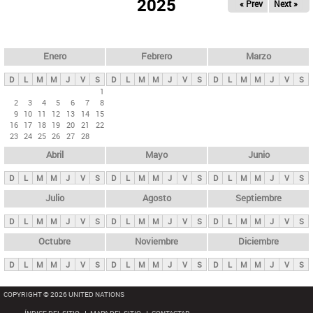
ú
2025
« Prev
Next »
l
s
a
q
p
u
e
a
Enero
Febrero
Marzo
d
s
a
D
L
M
M
J
V
S
D
L
M
M
J
V
S
D
L
M
M
J
V
S
p
1
2
3
4
5
6
7
8
r
9
10
11
12
13
14
15
i
16
17
18
19
20
21
22
23
24
25
26
27
28
n
Abril
Mayo
Junio
c
i
D
L
M
M
J
V
S
D
L
M
M
J
V
S
D
L
M
M
J
V
S
p
Julio
Agosto
Septiembre
a
D
L
M
M
J
V
S
D
L
M
M
J
V
S
D
L
M
M
J
V
S
l
e
Octubre
Noviembre
Diciembre
s
D
L
M
M
J
V
S
D
L
M
M
J
V
S
D
L
M
M
J
V
S
COPYRIGHT © 2026 UNITED NATIONS