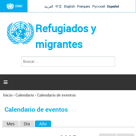
Jump to navigation
ONU
العربية
中文
English
Français
Русский
Español
Refugiados y
migrantes
B
F
u
o
s
r
c
a
m
r

u
l
Inicio
›
Calendario
›
Calendario de eventos
a
Se
r
encuentra
i
Calendario de eventos
usted
o
aquí
d
Mes
Día
Año
(solapa activa)
S
e
b
o