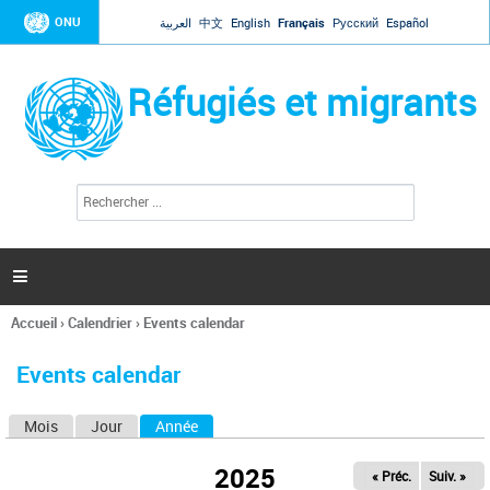
Jump to navigation
ONU
العربية
中文
English
Français
Русский
Español
Réfugiés et migrants
R
F
e
o
c
r
h
e
m
r

u
c
l
h
Accueil
›
Calendrier
›
Events calendar
a
e
Vous
r
i
êtes
r
Events calendar
ici
e
d
Mois
Jour
Année
(onglet actif)
O
e
r
n
e
2025
« Préc.
Suiv. »
g