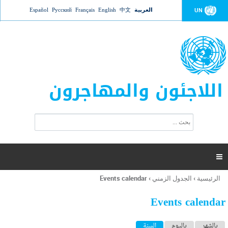
Jump to navigation
العربية
中文
English
Français
Русский
Español
UN
اللاجئون والمهاجرون
ا
ب
س
ح
ت
ث
م
ا

ر
ة
الرئيسية
›
الجدول الزمني
›
Events calendar
أنت
ا
هنا
ل
Events calendar
ب
ح
ا
بالشهر
باليوم
السنة
(علامة التبويب النشطة)
ث