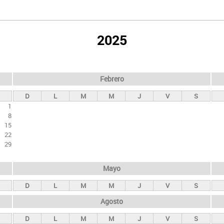
2025
Febrero
D
L
M
M
J
V
S
1
8
15
22
29
Mayo
D
L
M
M
J
V
S
Agosto
D
L
M
M
J
V
S