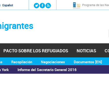
Jump to navigation
Programa de las Nac
й
Español
igrantes
PACTO SOBRE LOS REFUGIADOS
NOTICIAS
C
as
Recopilación
Negociaciones
Documentos [EN]
a York
Informe del Secretario General 2016