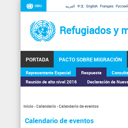
ONU
العربية
中文
English
Français
Русски
Refugiados y m
PORTADA
PACTO SOBRE MIGRACIÓN
Representante Especial
Respuesta
Consult
ASAMBLEA GENERAL
Reunión de alto nivel 2016
Declaración de Nuev
Inicio
›
Calendario
›
Calendario de eventos
Se
encuentra
Calendario de eventos
usted