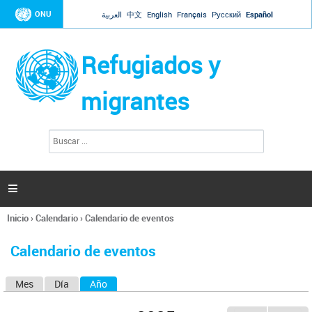
Jump to navigation
ONU
العربية
中文
English
Français
Русский
Español
Refugiados y
migrantes
B
F
u
o
s
r
c
a
m
r

u
l
Inicio
›
Calendario
›
Calendario de eventos
a
Se
r
encuentra
i
Calendario de eventos
usted
o
aquí
d
Mes
Día
Año
(solapa activa)
S
e
b
o