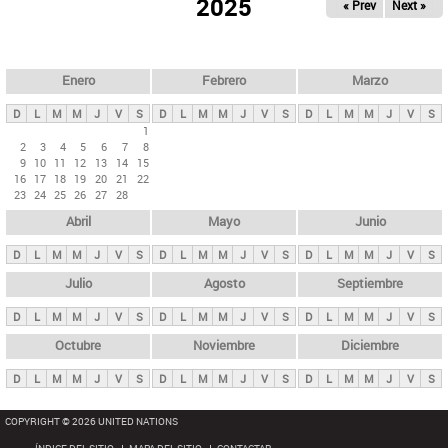
ú
2025
« Prev
Next »
l
s
a
q
p
u
e
a
Enero
Febrero
Marzo
d
s
a
D
L
M
M
J
V
S
D
L
M
M
J
V
S
D
L
M
M
J
V
S
p
1
2
3
4
5
6
7
8
r
9
10
11
12
13
14
15
i
16
17
18
19
20
21
22
23
24
25
26
27
28
n
Abril
Mayo
Junio
c
i
D
L
M
M
J
V
S
D
L
M
M
J
V
S
D
L
M
M
J
V
S
p
Julio
Agosto
Septiembre
a
D
L
M
M
J
V
S
D
L
M
M
J
V
S
D
L
M
M
J
V
S
l
e
Octubre
Noviembre
Diciembre
s
D
L
M
M
J
V
S
D
L
M
M
J
V
S
D
L
M
M
J
V
S
COPYRIGHT © 2026 UNITED NATIONS