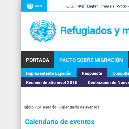
ONU
العربية
中文
English
Français
Русски
Refugiados y m
PORTADA
PACTO SOBRE MIGRACIÓN
Representante Especial
Respuesta
Consult
ASAMBLEA GENERAL
Reunión de alto nivel 2016
Declaración de Nuev
Inicio
›
Calendario
›
Calendario de eventos
Se
encuentra
Calendario de eventos
usted