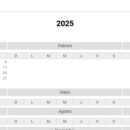
2025
Febrero
D
L
M
M
J
V
S
6
13
20
27
Mayo
D
L
M
M
J
V
S
Agosto
D
L
M
M
J
V
S