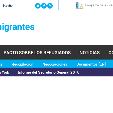
Jump to navigation
Programa de las Nac
й
Español
igrantes
PACTO SOBRE LOS REFUGIADOS
NOTICIAS
C
as
Recopilación
Negociaciones
Documentos [EN]
a York
Informe del Secretario General 2016