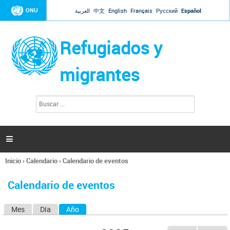
Jump to navigation
ONU
العربية
中文
English
Français
Русский
Español
Refugiados y
migrantes
B
F
u
o
s
r
c
a
m
r

u
l
Inicio
›
Calendario
›
Calendario de eventos
a
Se
r
encuentra
i
Calendario de eventos
usted
o
aquí
d
Mes
Día
Año
(solapa activa)
S
e
b
o