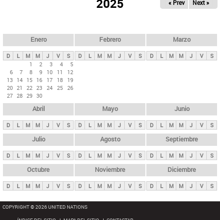
ú
2025
« Prev
Next »
l
s
a
q
p
u
e
a
Enero
Febrero
Marzo
d
s
a
D
L
M
M
J
V
S
D
L
M
M
J
V
S
D
L
M
M
J
V
S
p
1
2
3
4
5
6
7
8
9
10
11
12
r
13
14
15
16
17
18
19
i
20
21
22
23
24
25
26
27
28
29
30
n
Abril
Mayo
Junio
c
i
D
L
M
M
J
V
S
D
L
M
M
J
V
S
D
L
M
M
J
V
S
p
Julio
Agosto
Septiembre
a
D
L
M
M
J
V
S
D
L
M
M
J
V
S
D
L
M
M
J
V
S
l
e
Octubre
Noviembre
Diciembre
s
D
L
M
M
J
V
S
D
L
M
M
J
V
S
D
L
M
M
J
V
S
COPYRIGHT © 2026 UNITED NATIONS