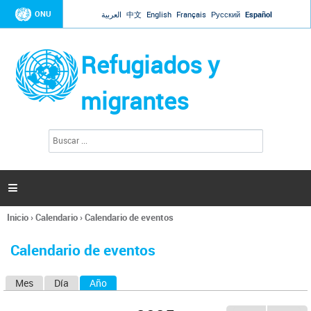
Jump to navigation
ONU
العربية
中文
English
Français
Русский
Español
Refugiados y
migrantes
B
F
u
o
s
r
c
a
m
r

u
l
Inicio
›
Calendario
›
Calendario de eventos
a
Se
r
encuentra
i
Calendario de eventos
usted
o
aquí
d
Mes
Día
Año
(solapa activa)
S
e
b
o