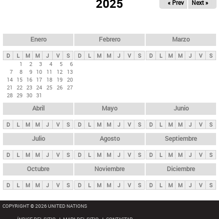
ú
2025
« Prev
Next »
l
s
a
q
p
u
e
a
Enero
Febrero
Marzo
d
s
a
D
L
M
M
J
V
S
D
L
M
M
J
V
S
D
L
M
M
J
V
S
p
1
2
3
4
5
6
7
8
9
10
11
12
13
r
14
15
16
17
18
19
20
i
21
22
23
24
25
26
27
28
29
30
31
n
Abril
Mayo
Junio
c
i
D
L
M
M
J
V
S
D
L
M
M
J
V
S
D
L
M
M
J
V
S
p
Julio
Agosto
Septiembre
a
D
L
M
M
J
V
S
D
L
M
M
J
V
S
D
L
M
M
J
V
S
l
e
Octubre
Noviembre
Diciembre
s
D
L
M
M
J
V
S
D
L
M
M
J
V
S
D
L
M
M
J
V
S
COPYRIGHT © 2026 UNITED NATIONS