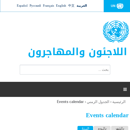
Jump to navigation
العربية
中文
English
Français
Русский
Español
UN
اللاجئون والمهاجرون
ا
ب
س
ح
ت
ث
م
ا

ر
ة
الرئيسية
›
الجدول الزمني
›
Events calendar
أنت
ا
هنا
ل
Events calendar
ب
ح
ا
بالشهر
باليوم
السنة
(علامة التبويب النشطة)
ث