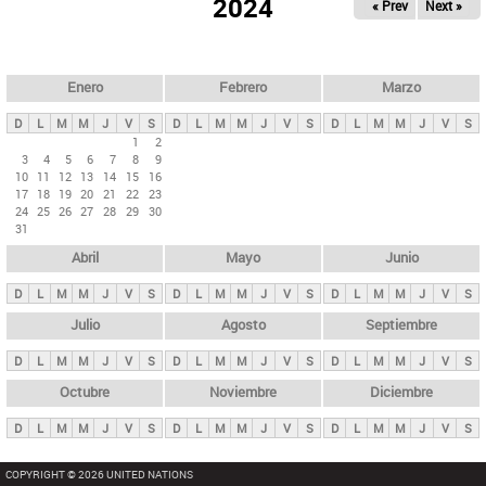
ú
2024
« Prev
Next »
l
s
a
q
p
u
e
a
Enero
Febrero
Marzo
d
s
a
D
L
M
M
J
V
S
D
L
M
M
J
V
S
D
L
M
M
J
V
S
p
1
2
3
4
5
6
7
8
9
r
10
11
12
13
14
15
16
i
17
18
19
20
21
22
23
24
25
26
27
28
29
30
n
31
c
Abril
Mayo
Junio
i
p
D
L
M
M
J
V
S
D
L
M
M
J
V
S
D
L
M
M
J
V
S
a
Julio
Agosto
Septiembre
l
D
L
M
M
J
V
S
D
L
M
M
J
V
S
D
L
M
M
J
V
S
e
Octubre
Noviembre
Diciembre
s
D
L
M
M
J
V
S
D
L
M
M
J
V
S
D
L
M
M
J
V
S
COPYRIGHT © 2026 UNITED NATIONS