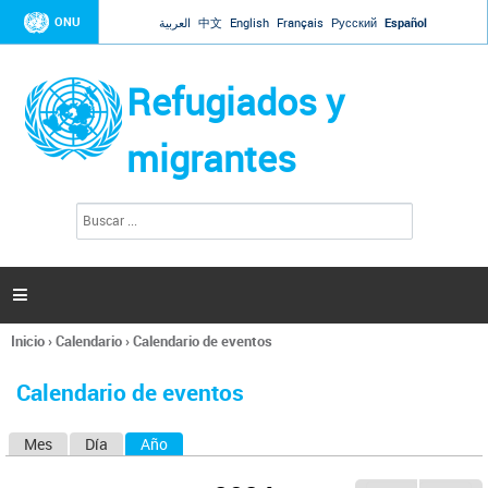
Jump to navigation
ONU
العربية
中文
English
Français
Русский
Español
Refugiados y
migrantes
B
F
u
o
s
r
c
a
m
r

u
l
Inicio
›
Calendario
›
Calendario de eventos
a
Se
r
encuentra
i
Calendario de eventos
usted
o
aquí
d
Mes
Día
Año
(solapa activa)
S
e
b
o