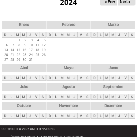
ú
2024
« Prev
Next »
l
s
a
q
p
u
e
a
Enero
Febrero
Marzo
d
s
a
D
L
M
M
J
V
S
D
L
M
M
J
V
S
D
L
M
M
J
V
S
p
1
2
3
4
5
6
7
8
9
10
11
12
r
13
14
15
16
17
18
19
i
20
21
22
23
24
25
26
27
28
29
30
31
n
Abril
Mayo
Junio
c
i
D
L
M
M
J
V
S
D
L
M
M
J
V
S
D
L
M
M
J
V
S
p
Julio
Agosto
Septiembre
a
D
L
M
M
J
V
S
D
L
M
M
J
V
S
D
L
M
M
J
V
S
l
e
Octubre
Noviembre
Diciembre
s
D
L
M
M
J
V
S
D
L
M
M
J
V
S
D
L
M
M
J
V
S
COPYRIGHT © 2026 UNITED NATIONS