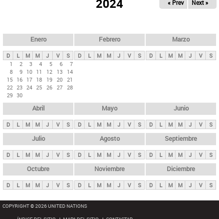
ú
2024
« Prev
Next »
l
s
a
q
p
u
e
a
Enero
Febrero
Marzo
d
s
a
D
L
M
M
J
V
S
D
L
M
M
J
V
S
D
L
M
M
J
V
S
p
1
2
3
4
5
6
7
8
9
10
11
12
13
14
r
15
16
17
18
19
20
21
i
22
23
24
25
26
27
28
29
30
n
Abril
Mayo
Junio
c
i
D
L
M
M
J
V
S
D
L
M
M
J
V
S
D
L
M
M
J
V
S
p
Julio
Agosto
Septiembre
a
D
L
M
M
J
V
S
D
L
M
M
J
V
S
D
L
M
M
J
V
S
l
e
Octubre
Noviembre
Diciembre
s
D
L
M
M
J
V
S
D
L
M
M
J
V
S
D
L
M
M
J
V
S
COPYRIGHT © 2026 UNITED NATIONS