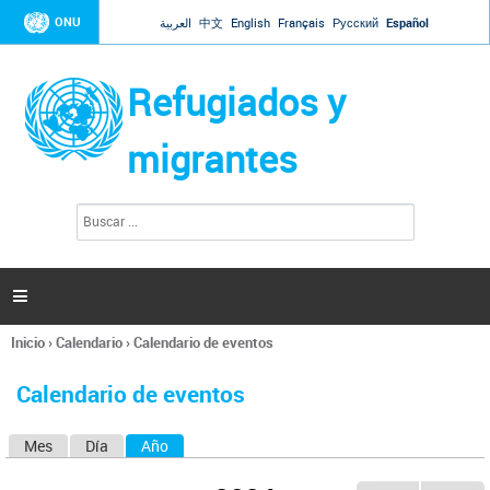
Jump to navigation
ONU
العربية
中文
English
Français
Русский
Español
Refugiados y
migrantes
B
F
u
o
s
r
c
a
m
r

u
l
Inicio
›
Calendario
›
Calendario de eventos
a
Se
r
encuentra
i
Calendario de eventos
usted
o
aquí
d
Mes
Día
Año
(solapa activa)
S
e
b
o