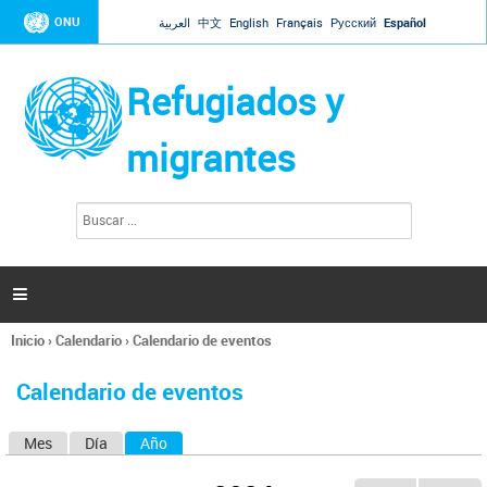
Jump to navigation
ONU
العربية
中文
English
Français
Русский
Español
Refugiados y
migrantes
B
F
u
o
s
r
c
a
m
r

u
l
Inicio
›
Calendario
›
Calendario de eventos
a
Se
r
encuentra
i
Calendario de eventos
usted
o
aquí
d
Mes
Día
Año
(solapa activa)
S
e
b
o