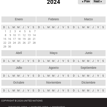
ú
2024
« Prev
Next »
l
s
a
q
p
u
e
a
Enero
Febrero
Marzo
d
s
a
D
L
M
M
J
V
S
D
L
M
M
J
V
S
D
L
M
M
J
V
S
p
1
2
3
4
5
6
7
8
9
10
11
12
13
14
r
15
16
17
18
19
20
21
i
22
23
24
25
26
27
28
29
30
n
Abril
Mayo
Junio
c
i
D
L
M
M
J
V
S
D
L
M
M
J
V
S
D
L
M
M
J
V
S
p
Julio
Agosto
Septiembre
a
D
L
M
M
J
V
S
D
L
M
M
J
V
S
D
L
M
M
J
V
S
l
e
Octubre
Noviembre
Diciembre
s
D
L
M
M
J
V
S
D
L
M
M
J
V
S
D
L
M
M
J
V
S
COPYRIGHT © 2026 UNITED NATIONS