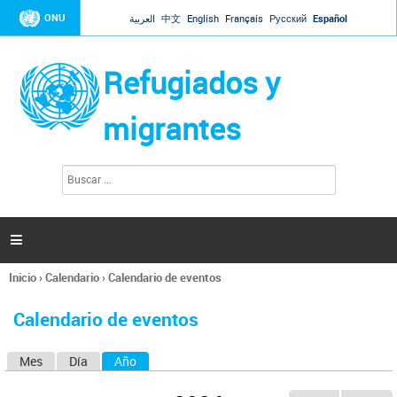
Jump to navigation
ONU
العربية
中文
English
Français
Русский
Español
Refugiados y
migrantes
B
F
u
o
s
r
c
a
m
r

u
l
Inicio
›
Calendario
›
Calendario de eventos
a
Se
r
encuentra
i
Calendario de eventos
usted
o
aquí
d
Mes
Día
Año
(solapa activa)
S
e
b
o