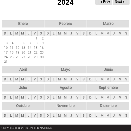
ú
2024
« Prev
Next »
l
s
a
q
p
u
e
a
Enero
Febrero
Marzo
d
s
a
D
L
M
M
J
V
S
D
L
M
M
J
V
S
D
L
M
M
J
V
S
p
1
2
3
4
5
6
7
8
9
r
10
11
12
13
14
15
16
i
17
18
19
20
21
22
23
24
25
26
27
28
29
30
n
31
c
Abril
Mayo
Junio
i
p
D
L
M
M
J
V
S
D
L
M
M
J
V
S
D
L
M
M
J
V
S
a
Julio
Agosto
Septiembre
l
D
L
M
M
J
V
S
D
L
M
M
J
V
S
D
L
M
M
J
V
S
e
Octubre
Noviembre
Diciembre
s
D
L
M
M
J
V
S
D
L
M
M
J
V
S
D
L
M
M
J
V
S
COPYRIGHT © 2026 UNITED NATIONS