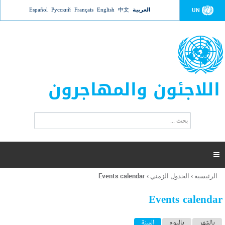
Jump to navigation
العربية
中文
English
Français
Русский
Español
UN
اللاجئون والمهاجرون
ا
ب
س
ح
ت
ث
م
ا

ر
ة
الرئيسية
›
الجدول الزمني
›
Events calendar
أنت
ا
هنا
ل
Events calendar
ب
ح
ا
بالشهر
باليوم
السنة
(علامة التبويب النشطة)
ث