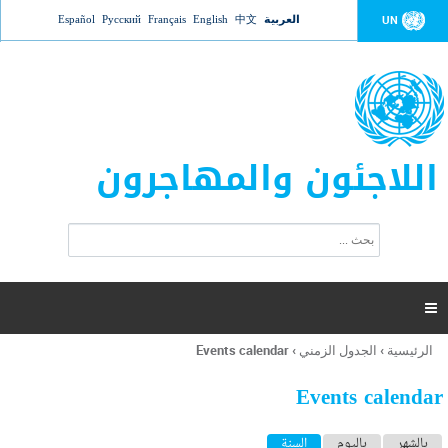
Jump to navigation
العربية
中文
English
Français
Русский
Español
UN
اللاجئون والمهاجرون
ا
ب
س
ح
ت
ث
م
ا

ر
ة
الرئيسية
›
الجدول الزمني
›
Events calendar
أنت
ا
هنا
ل
Events calendar
ب
ح
ا
بالشهر
باليوم
السنة
(علامة التبويب النشطة)
ث