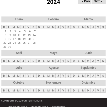
ú
2024
« Prev
Next »
l
s
a
q
p
u
e
a
Enero
Febrero
Marzo
d
s
a
D
L
M
M
J
V
S
D
L
M
M
J
V
S
D
L
M
M
J
V
S
p
1
2
3
4
5
6
7
8
9
10
11
12
13
14
r
15
16
17
18
19
20
21
i
22
23
24
25
26
27
28
29
30
n
Abril
Mayo
Junio
c
i
D
L
M
M
J
V
S
D
L
M
M
J
V
S
D
L
M
M
J
V
S
p
Julio
Agosto
Septiembre
a
D
L
M
M
J
V
S
D
L
M
M
J
V
S
D
L
M
M
J
V
S
l
e
Octubre
Noviembre
Diciembre
s
D
L
M
M
J
V
S
D
L
M
M
J
V
S
D
L
M
M
J
V
S
COPYRIGHT © 2026 UNITED NATIONS