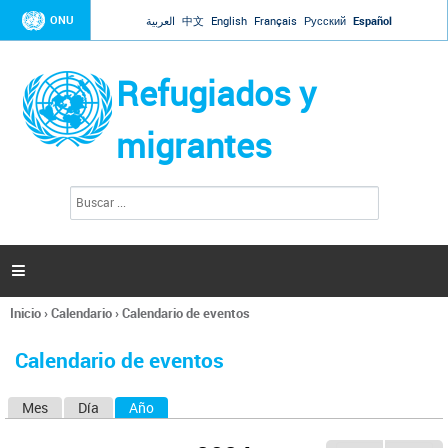
Jump to navigation
ONU
العربية
中文
English
Français
Русский
Español
Refugiados y
migrantes
B
F
u
o
s
r
c
a
m
r

u
l
Inicio
›
Calendario
›
Calendario de eventos
a
Se
r
encuentra
i
Calendario de eventos
usted
o
aquí
d
Mes
Día
Año
(solapa activa)
S
e
b
o