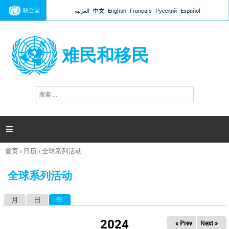
Jump to navigation
联合国
العربية
中文
English
Français
Русский
Español
难民和移民
搜
搜
索
索
表
单

首页
›
日历
›
全球系列活动
你
在
全球系列活动
这
里
月
日
年
（活动标签）
主
标
2024
« Prev
Next »
签